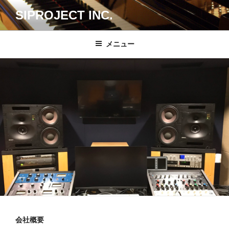
コ
SIPROJECT INC.
ン
テ
ン
メニュー
ツ
へ
ス
キ
ッ
プ
会社概要