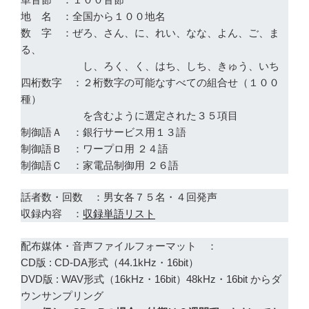
地 名 ：全国から１００地名
数 字 ：ぜろ、さん、に、れい、なな、よん、ご、ま
る、
し、ろく、く、はち、しち、きゅう、いち
四桁数字 ：２桁数字の可能なすべての組合せ（１００
種）
を含むように選定された３５項目
制御語Ａ ：銀行サービス用１３語
制御語Ｂ ：ワープロ用 ２４語
制御語Ｃ ：家電品制御用 ２６語
話者数・回数 ：男女各７５名・４回発声
収録内容 ：
収録単語リスト
配布媒体・音声ファイルフォーマット ：
CD版 : CD-DA形式（44.1kHz・16bit）
DVD版 : WAV形式（16kHz・16bit）48kHz・16bit からダ
ウンサンプリング