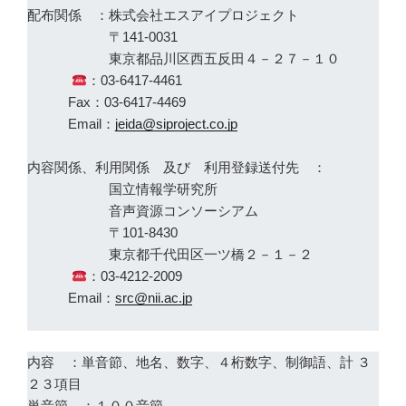
配布関係 ：株式会社エスアイプロジェクト
〒141-0031
東京都品川区西五反田４－２７－１０
：03-6417-4461
Fax：03-6417-4469
Email：
jeida@siproject.co.jp
内容関係、利用関係 及び 利用登録送付先 ：
国立情報学研究所
音声資源コンソーシアム
〒101-8430
東京都千代田区一ツ橋２－１－２
：03-4212-2009
Email：
src@nii.ac.jp
内容 ：単音節、地名、数字、４桁数字、制御語、計 ３
２３項目
単音節 ：１００音節