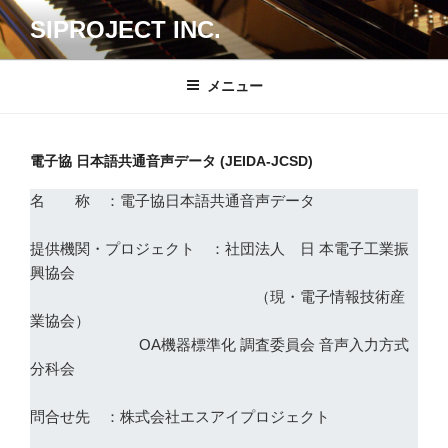
コ
SIPROJECT INC.
ン
テ
ン
メニュー
ツ
へ
ス
電子協 日本語共通音声データ (JEIDA-JCSD)
キ
名 称 ：電子協日本語共通音声データ
ッ
プ
提供機関・プロジェクト ：社団法人 日 本電子工業振
興協会
（現・電子情報技術産
業協会）
OA機器標準化 調査委員会 音声入力方式
分科会
問合せ先 ：株式会社エスアイプロジェクト